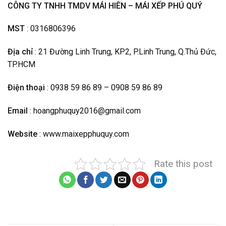
CÔNG TY TNHH TMDV MÁI HIÊN – MÁI XẾP PHÚ QUÝ
MST
: 0316806396
Địa chỉ
: 21 Đường Linh Trung, KP2, P.Linh Trung, Q.Thủ Đức,
TP.HCM
Điện thoại
: 0938 59 86 89 – 0908 59 86 89
Email
: hoangphuquy2016@gmail.com
Website
: www.maixepphuquy.com
Rate this post