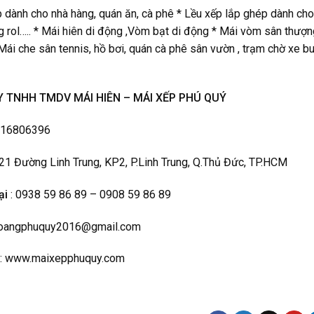
 dành cho nhà hàng, quán ăn, cà phê * Lều xếp lắp ghép dành cho c
 rol….. * Mái hiên di động ,Vòm bạt di động * Mái vòm sân thượn
ái che sân tennis, hồ bơi, quán cà phê sân vườn , trạm chờ xe bu
 TNHH TMDV MÁI HIÊN – MÁI XẾP PHÚ QUÝ
316806396
 21 Đường Linh Trung, KP2, P.Linh Trung, Q.Thủ Đức, TP.HCM
ại
: 0938 59 86 89 – 0908 59 86 89
hoangphuquy2016@gmail.com
: www.maixepphuquy.com