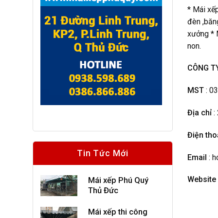
* Mái xếp
đèn ,băng
xưởng * M
non.
CÔNG TY
MST
: 0
Địa chỉ
:
Điện tho
Tin Tức Mới
Email
: 
Website
Mái xếp Phú Quý
Thủ Đức
Mái xếp thi công