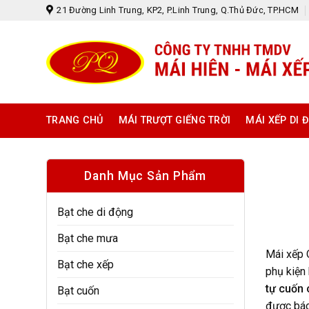
Skip
21 Đường Linh Trung, KP2, P.Linh Trung, Q.Thủ Đức, TP.HCM
to
content
TRANG CHỦ
MÁI TRƯỢT GIẾNG TRỜI
MÁI XẾP DI 
Danh Mục Sản Phẩm
Bạt che di động
Bạt che mưa
Mái xếp 
Bạt che xếp
phụ kiện 
tự cuốn
Bạt cuốn
được báo