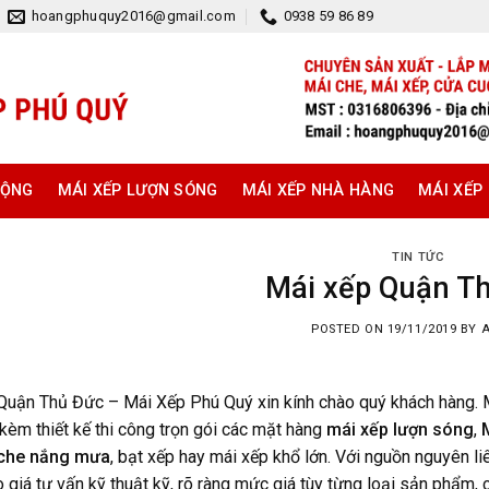
hoangphuquy2016@gmail.com
0938 59 86 89
ĐỘNG
MÁI XẾP LƯỢN SÓNG
MÁI XẾP NHÀ HÀNG
MÁI XẾP
TIN TỨC
Mái xếp Quận T
POSTED ON
19/11/2019
BY
Quận Thủ Đức – Mái Xếp Phú Quý xin kính chào quý khách hàng. 
kèm thiết kế thi công trọn gói các mặt hàng
mái xếp lượn sóng
,
 che nắng mưa
, bạt xếp hay mái xếp khổ lớn. Với nguồn nguyên l
 giá tư vấn kỹ thuật kỹ, rõ ràng mức giá tùy từng loại sản phẩm,