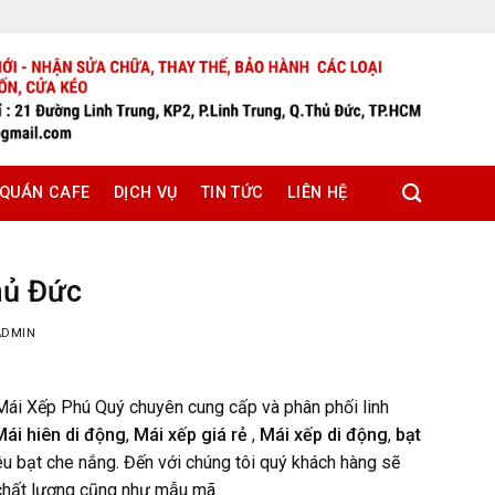
 QUÁN CAFE
DỊCH VỤ
TIN TỨC
LIÊN HỆ
hủ Đức
ADMIN
Mái Xếp Phú Quý chuyên cung cấp và phân phối linh
Mái hiên di động
,
Mái xếp giá rẻ
,
Mái xếp di động
,
bạt
iêu bạt che nắng. Đến với chúng tôi quý khách hàng sẽ
 chất lượng cũng như mẫu mã.