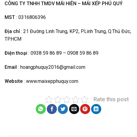
CÔNG TY TNHH TMDV MÁI HIÊN – MÁI XẾP PHÚ QUÝ
MST
: 0316806396
Địa chỉ
: 21 Đường Linh Trung, KP2, P.Linh Trung, Q.Thủ Đức,
TP.HCM
Điện thoại
: 0938 59 86 89 – 0908 59 86 89
Email
: hoangphuquy2016@gmail.com
Website
: www.maixepphuquy.com
Rate this post