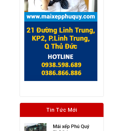
Tin Tức Mới
Mái xếp Phú Quý