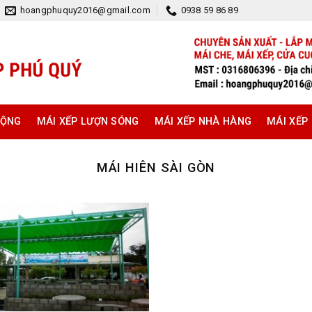
hoangphuquy2016@gmail.com
0938 59 86 89
ĐỘNG
MÁI XẾP LƯỢN SÓNG
MÁI XẾP NHÀ HÀNG
MÁI XẾP
MÁI HIÊN SÀI GÒN