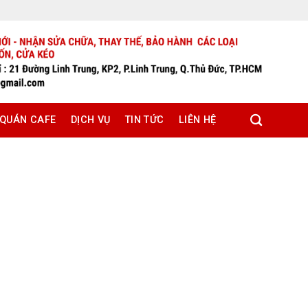
 QUÁN CAFE
DỊCH VỤ
TIN TỨC
LIÊN HỆ