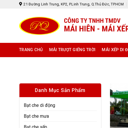
Skip
21 Đường Linh Trung, KP2, P.Linh Trung, Q.Thủ Đức, TP.HCM
to
content
TRANG CHỦ
MÁI TRƯỢT GIẾNG TRỜI
MÁI XẾP DI 
Danh Mục Sản Phẩm
Bạt che di động
Bạt che mưa
Bạt che xếp