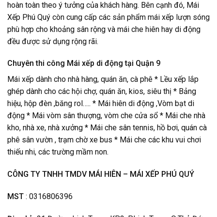
hoàn toàn theo ý tưởng của khách hàng. Bên cạnh đó, Mái
Xếp Phú Quý còn cung cấp các sản phẩm mái xếp lượn sóng
phù hợp cho khoảng sân rộng và mái che hiên hay di động
đều được sử dụng rộng rãi.
Chuyên thi công Mái xếp di động tại Quận 9
Mái xếp dành cho nhà hàng, quán ăn, cà phê * Lều xếp lắp
ghép dành cho các hội chợ, quán ăn, kios, siêu thị * Bảng
hiệu, hộp đèn ,băng rol….. * Mái hiên di động ,Vòm bạt di
động * Mái vòm sân thượng, vòm che cửa sổ * Mái che nhà
kho, nhà xe, nhà xưởng * Mái che sân tennis, hồ bơi, quán cà
phê sân vườn , trạm chờ xe bus * Mái che các khu vui chơi
thiếu nhi, các trường mầm non.
CÔNG TY TNHH TMDV MÁI HIÊN – MÁI XẾP PHÚ QUÝ
MST
: 0316806396