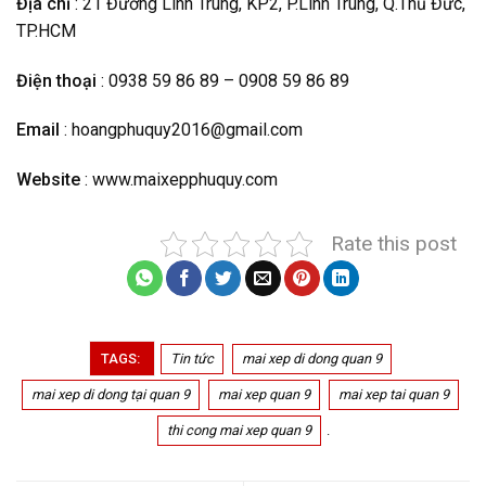
Địa chỉ
: 21 Đường Linh Trung, KP2, P.Linh Trung, Q.Thủ Đức,
TP.HCM
Điện thoại
: 0938 59 86 89 – 0908 59 86 89
Email
: hoangphuquy2016@gmail.com
Website
: www.maixepphuquy.com
Rate this post
TAGS:
Tin tức
mai xep di dong quan 9
mai xep di dong tại quan 9
mai xep quan 9
mai xep tai quan 9
thi cong mai xep quan 9
.