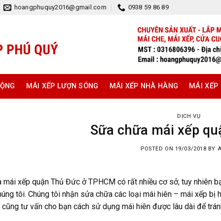
hoangphuquy2016@gmail.com
0938 59 86 89
ĐỘNG
MÁI XẾP LƯỢN SÓNG
MÁI XẾP NHÀ HÀNG
MÁI XẾP
DỊCH VỤ
Sữa chữa mái xếp qu
POSTED ON
19/03/2018
BY
 mái xếp quận Thủ Đức ở TPHCM có rất nhiều cơ sở, tuy nhiên bạ
húng tôi. Chúng tôi nhận sửa chữa các loại mái hiên – mái xếp bị h
i cũng tư vấn cho bạn cách sử dụng mái hiên được lâu dài để trán