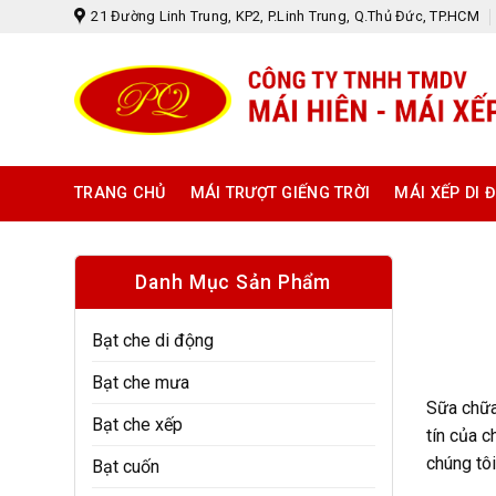
Skip
21 Đường Linh Trung, KP2, P.Linh Trung, Q.Thủ Đức, TP.HCM
to
content
TRANG CHỦ
MÁI TRƯỢT GIẾNG TRỜI
MÁI XẾP DI 
Danh Mục Sản Phẩm
Bạt che di động
Bạt che mưa
Sữa chữa
Bạt che xếp
tín của c
chúng tô
Bạt cuốn