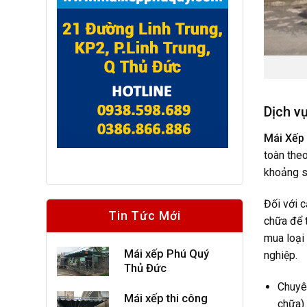
Dịch v
Mái Xếp
toàn the
khoảng s
Đối với 
Tin Tức Mới
chữa để t
mua loại 
Mái xếp Phú Quý
nghiệp.
Thủ Đức
Chuyên
Mái xếp thi công
chữa).