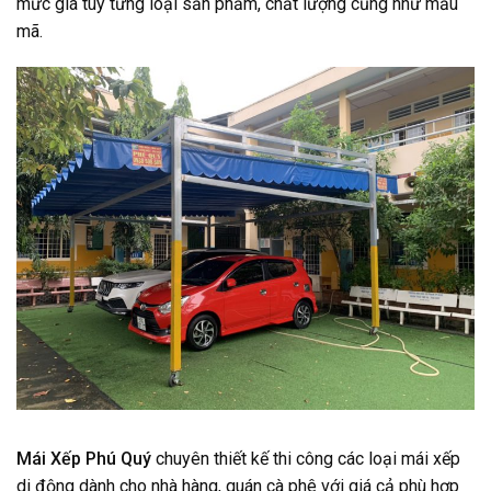
mức giá tùy từng loại sản phẩm, chất lượng cũng như mẫu
mã.
Mái Xếp Phú Quý
chuyên thiết kế thi công các loại
mái xếp
di động
dành cho nhà hàng, quán cà phê với giá cả phù hợp