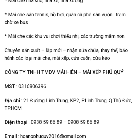
* Mái che nhà kho, nhà xe, nhà xưởng
* Mái che sân tennis, hồ bơi, quán cà phê sân vườn , trạm
chờ xe bus
* Mái che các khu vui chơi thiếu nhi, các trường mầm non.
Chuyên sản xuất – lắp mới – nhận sửa chữa, thay thế, bảo
hành các loại mái che, mái xếp, cửa cuốn, cửa kéo
CÔNG TY TNHH TMDV MÁI HIÊN – MÁI XẾP PHÚ QUÝ
MST
: 0316806396
Địa chỉ
: 21 Đường Linh Trung, KP2, P.Linh Trung, Q.Thủ Đức,
TP.HCM
Điện thoại
: 0938 59 86 89 – 0908 59 86 89
Email
: hoangphuquy2016@gmail.com