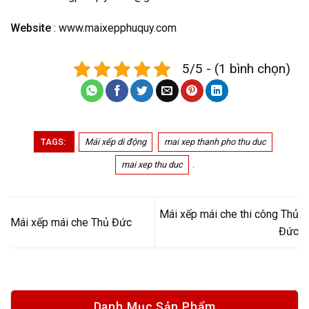
Website
: www.maixepphuquy.com
5/5 - (1 bình chọn)
TAGS:
Mái xếp di động
mai xep thanh pho thu duc
mai xep thu duc
.
Mái xếp mái che thi công Thủ
Mái xếp mái che Thủ Đức
Đức
Danh Mục Sản Phẩm