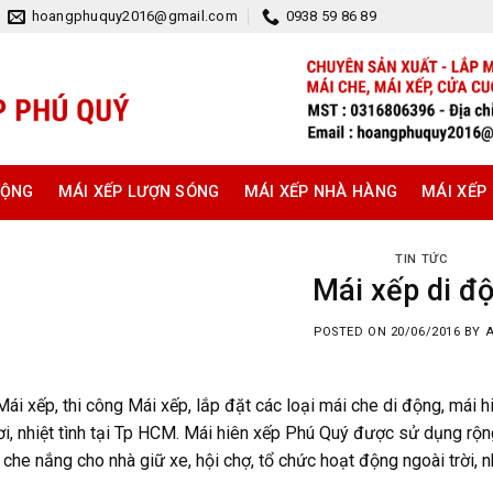
hoangphuquy2016@gmail.com
0938 59 86 89
ĐỘNG
MÁI XẾP LƯỢN SÓNG
MÁI XẾP NHÀ HÀNG
MÁI XẾP
TIN TỨC
Mái xếp di đ
POSTED ON
20/06/2016
BY
Mái xếp, thi công Mái xếp, lắp đặt các loại mái che di động, mái h
ơi, nhiệt tình tại Tp HCM. Mái hiên xếp Phú Quý được sử dụng rộ
 che nắng cho nhà giữ xe, hội chợ, tổ chức hoạt động ngoài trời, 