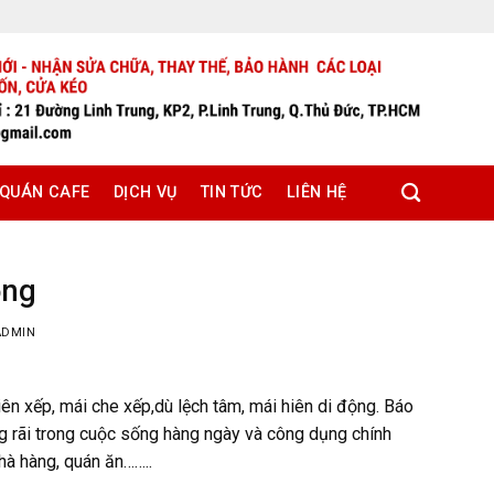
 QUÁN CAFE
DỊCH VỤ
TIN TỨC
LIÊN HỆ
ộng
ADMIN
iên xếp, mái che xếp,dù lệch tâm, mái hiên di động. Báo
ng rãi trong cuộc sống hàng ngày và công dụng chính
nhà hàng, quán ăn……..