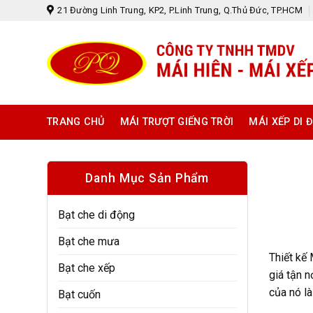
Skip
21 Đường Linh Trung, KP2, P.Linh Trung, Q.Thủ Đức, TP.HCM
to
content
TRANG CHỦ
MÁI TRƯỢT GIẾNG TRỜI
MÁI XẾP DI 
Danh Mục Sản Phẩm
Bạt che di động
Bạt che mưa
Thiết kế 
Bạt che xếp
giá tận n
của nó là
Bạt cuốn