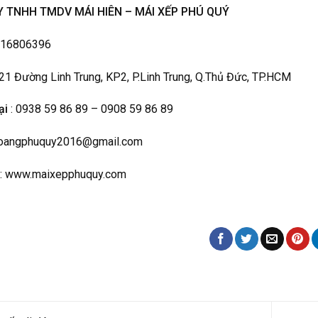
 TNHH TMDV MÁI HIÊN – MÁI XẾP PHÚ QUÝ
316806396
 21 Đường Linh Trung, KP2, P.Linh Trung, Q.Thủ Đức, TP.HCM
ại
: 0938 59 86 89 – 0908 59 86 89
hoangphuquy2016@gmail.com
: www.maixepphuquy.com