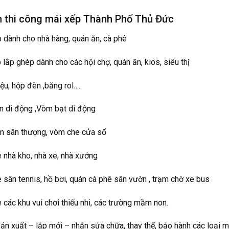
 thi công mái xếp Thành Phố Thủ Đức
p dành cho nhà hàng, quán ăn, cà phê
 lắp ghép dành cho các hội chợ, quán ăn, kios, siêu thị
ệu, hộp đèn ,băng rol…..
ên di động ,Vòm bạt di động
m sân thượng, vòm che cửa sổ
 nhà kho, nhà xe, nhà xưởng
 sân tennis, hồ bơi, quán cà phê sân vườn , trạm chờ xe bus
 các khu vui chơi thiếu nhi, các trường mầm non.
n xuất – lắp mới – nhận sửa chữa, thay thế, bảo hành các loại m