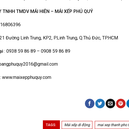
 TNHH TMDV MÁI HIÊN – MÁI XẾP PHÚ QUÝ
316806396
 21 Đường Linh Trung, KP2, P.Linh Trung, Q.Thủ Đức, TP.HCM
ại
: 0938 59 86 89 – 0908 59 86 89
hoangphuquy2016@gmail.com
: www.maixepphuquy.com
TAGS:
Mái xếp di động
mai xep thanh pho 