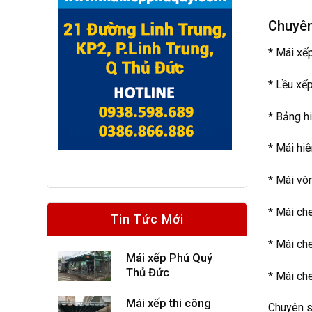
Chuyên
* Mái xế
* Lều xếp
* Bảng hi
* Mái hi
* Mái vò
* Mái che
Tin Tức Mới
* Mái che
Mái xếp Phú Quý
Thủ Đức
* Mái che
Mái xếp thi công
Chuyên sả