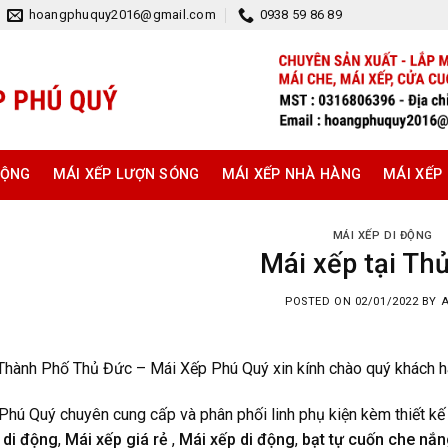
hoangphuquy2016@gmail.com
0938 59 86 89
ĐỘNG
MÁI XẾP LƯỢN SÓNG
MÁI XẾP NHÀ HÀNG
MÁI XẾP
MÁI XẾP DI ĐỘNG
Mái xếp tại Th
POSTED ON
02/01/2022
BY
Thành Phố Thủ Đức – Mái Xếp Phú Quý xin kính chào quý khách h
Phú Quý chuyên cung cấp và phân phối linh phụ kiện kèm thiết kế 
 di động
,
Mái xếp giá rẻ
,
Mái xếp di động
,
bạt tự cuốn che nắ