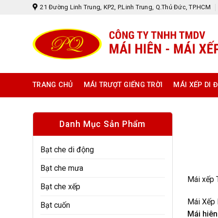
Skip
21 Đường Linh Trung, KP2, P.Linh Trung, Q.Thủ Đức, TP.HCM
to
content
TRANG CHỦ
MÁI TRƯỢT GIẾNG TRỜI
MÁI XẾP DI 
Danh Mục Sản Phẩm
Bạt che di động
Bạt che mưa
Mái xếp 
Bạt che xếp
Mái Xếp 
Bạt cuốn
Mái hiên