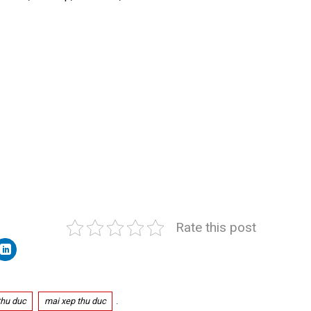
Rate this post
thu duc
mai xep thu duc
.