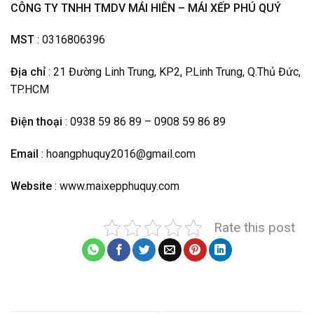
CÔNG TY TNHH TMDV MÁI HIÊN – MÁI XẾP PHÚ QUÝ
MST
: 0316806396
Địa chỉ
: 21 Đường Linh Trung, KP2, P.Linh Trung, Q.Thủ Đức,
TP.HCM
Điện thoại
: 0938 59 86 89 – 0908 59 86 89
Email
: hoangphuquy2016@gmail.com
Website
: www.maixepphuquy.com
Rate this post