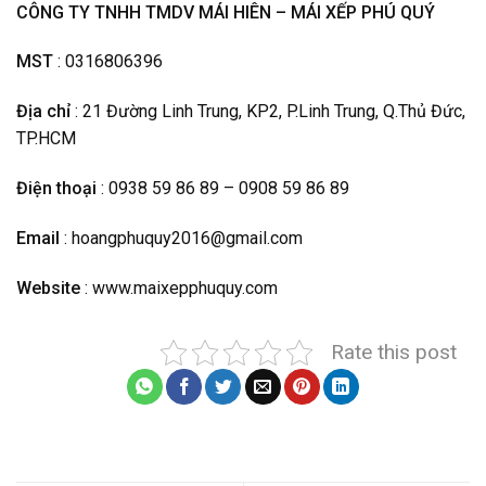
CÔNG TY TNHH TMDV MÁI HIÊN – MÁI XẾP PHÚ QUÝ
MST
: 0316806396
Địa chỉ
: 21 Đường Linh Trung, KP2, P.Linh Trung, Q.Thủ Đức,
TP.HCM
Điện thoại
: 0938 59 86 89 – 0908 59 86 89
Email
: hoangphuquy2016@gmail.com
Website
: www.maixepphuquy.com
Rate this post