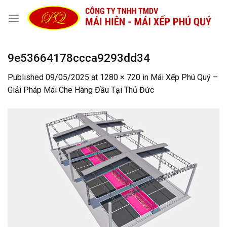
Skip
to
content
9e53664178ccca9293dd34
Published
09/05/2025
at
1280 × 720
in
Mái Xếp Phú Quý –
Giải Pháp Mái Che Hàng Đầu Tại Thủ Đức