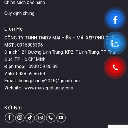
Chính sách bảo hành
Quy định chung
Liên Hệ
CÔNG TY TNHH TMDV MÁI HIÊN – MÁI XẾP PHÚ QUÝ
MST
: 0316806396
Địa chỉ
: 21 Đường Linh Trung, KP2, P.Linh Trung, TP. Thủ
Đức, TP. Hồ Chí Minh.
Điện thoại
: 0938 59 86 89
Zalo
: 0938 59 86 89
Email
: hoangphuquy2016@gmail.com
Website
: www.maixepphuquy.com
Kết Nối