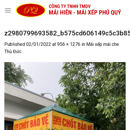
Skip
to
content
z2980799693582_b575cd606149c5c3b8
Published
02/01/2022
at
956 × 1276
in
Mái xếp mái che
Thủ Đức