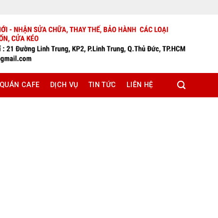
 QUÁN CAFE
DỊCH VỤ
TIN TỨC
LIÊN HỆ