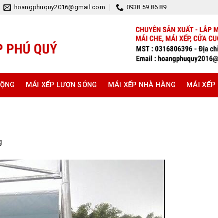
hoangphuquy2016@gmail.com
0938 59 86 89
ĐỘNG
MÁI XẾP LƯỢN SÓNG
MÁI XẾP NHÀ HÀNG
MÁI XẾP
g