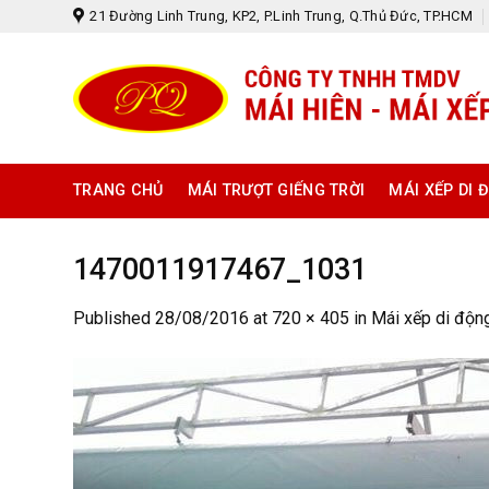
Skip
21 Đường Linh Trung, KP2, P.Linh Trung, Q.Thủ Đức, TP.HCM
to
content
TRANG CHỦ
MÁI TRƯỢT GIẾNG TRỜI
MÁI XẾP DI 
1470011917467_1031
Published
28/08/2016
at
720 × 405
in
Mái xếp di độn