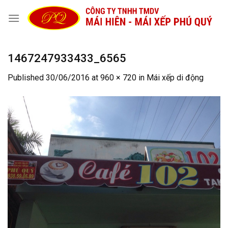
Skip
to
content
1467247933433_6565
Published
30/06/2016
at
960 × 720
in
Mái xếp di động