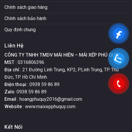
Chính sách giao hàng
Chính sách bảo hành
Quy định chung
Liên Hệ
CÔNG TY TNHH TMDV MÁI HIÊN – MÁI XẾP PHÚ QUÝ
MST
: 0316806396
Địa chỉ
: 21 Đường Linh Trung, KP2, P.Linh Trung, TP. Thủ
Đức, TP. Hồ Chí Minh.
Điện thoại
: 0938 59 86 89
Zalo
: 0938 59 86 89
Email
: hoangphuquy2016@gmail.com
Website
: www.maixepphuquy.com
Kết Nối