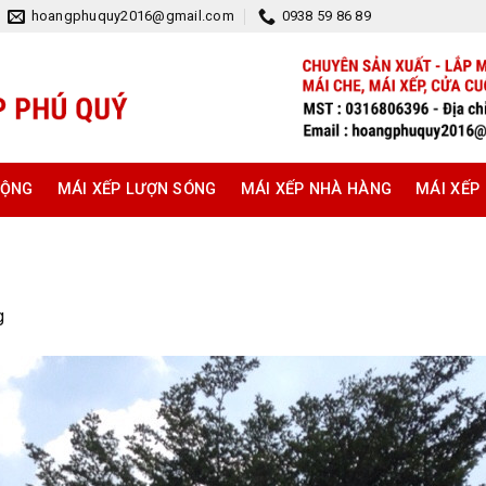
hoangphuquy2016@gmail.com
0938 59 86 89
ĐỘNG
MÁI XẾP LƯỢN SÓNG
MÁI XẾP NHÀ HÀNG
MÁI XẾP
g