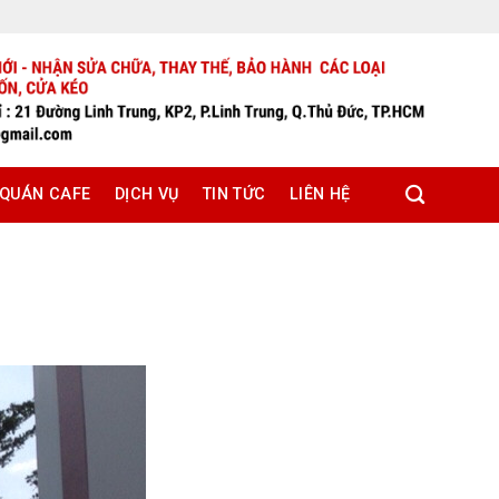
 QUÁN CAFE
DỊCH VỤ
TIN TỨC
LIÊN HỆ