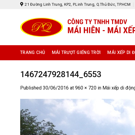
Skip
21 Đường Linh Trung, KP2, P.Linh Trung, Q.Thủ Đức, TP.HCM
to
content
TRANG CHỦ
MÁI TRƯỢT GIẾNG TRỜI
MÁI XẾP DI 
1467247928144_6553
Published
30/06/2016
at
960 × 720
in
Mái xếp di độn