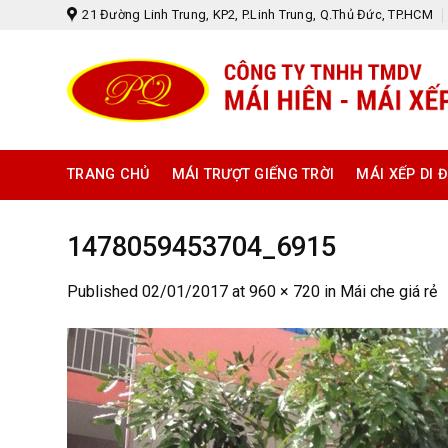
Skip
21 Đường Linh Trung, KP2, P.Linh Trung, Q.Thủ Đức, TP.HCM
to
content
TRANG CHỦ
MÁI TRƯỢT GIẾNG TRỜI
MÁI XẾP DI 
1478059453704_6915
Published
02/01/2017
at
960 × 720
in
Mái che giá rẻ