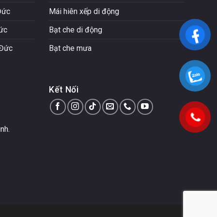
Đức
Mái hiên xếp di động
Đức
Bạt che di động
 Đức
Bạt che mưa
Kết Nối
nh.