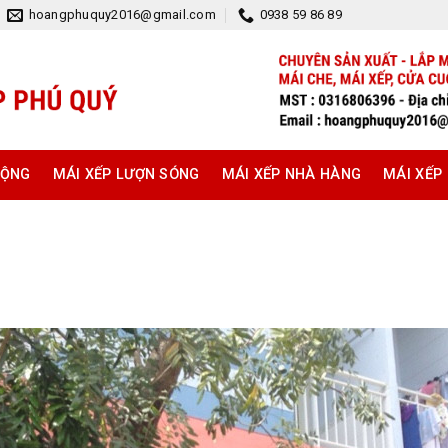
hoangphuquy2016@gmail.com
0938 59 86 89
ĐỘNG
MÁI XẾP LƯỢN SÓNG
MÁI XẾP NHÀ HÀNG
MÁI XẾP