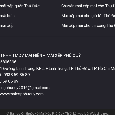
mái xếp quận Thủ Đức
Chuyên mái xếp mái che Thủ 
mái hiên
Mái xếp mái che giá tốt Thủ 
mái xếp
Mái xếp mái che thi công Thủ
TNHH TMDV MÁI HIÊN – MÁI XẾP PHÚ QUÝ
16806396
1 Đường Linh Trung, KP2, P.Linh Trung, TP. Thủ Đức, TP. Hồ Chí Mi
i
: 0938 59 86 89
8 59 86 89
oangphuquy2016@gmail.com
 www.maixepphuquy.com
© Bản quyền thuộc về Mái Xếp Phú Quý.
Thiết kế web
bởi Webvina.net.