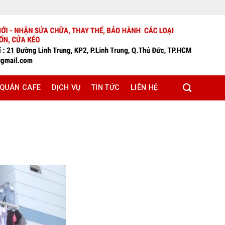
 QUÁN CAFE
DỊCH VỤ
TIN TỨC
LIÊN HỆ