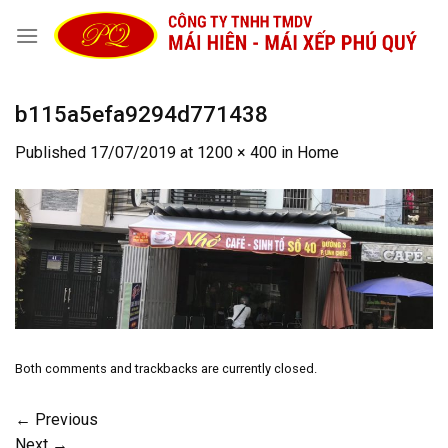
Skip
to
content
b115a5efa9294d771438
Published
17/07/2019
at
1200 × 400
in
Home
Both comments and trackbacks are currently closed.
←
Previous
Next
→